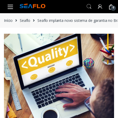
Skip
Skip
0
to
to
navigation
content
Início
Seaflo
Seaflo implanta novo sistema de garantia no Bra