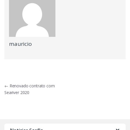
mauricio
Navegação
←
Renovado contrato com
Seariver 2020
de
Post