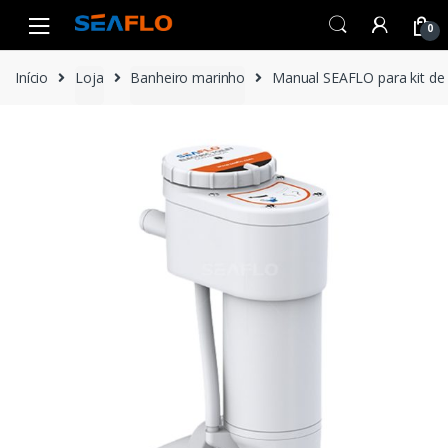
Skip
Skip
0
to
to
navigation
content
Início
Loja
Banheiro marinho
Manual SEAFLO para kit de 