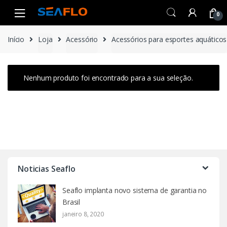
Skip
Skip
0
to
to
navigation
content
Início
Loja
Acessório
Acessórios para esportes aquáticos
Nenhum produto foi encontrado para a sua seleção.
Noticias Seaflo
Seaflo implanta novo sistema de garantia no
Brasil
janeiro 8, 2020