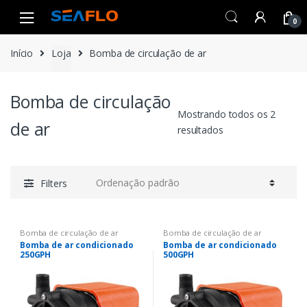
Skip
Skip
to
to
0
navigation
content
Início
Loja
Bomba de circulação de ar
Bomba de circulação
Mostrando todos os 2
de ar
resultados
Filters
Bomba de circulação de ar
Bomba de circulação de ar
Bomba de ar condicionado
Bomba de ar condicionado
250GPH
500GPH