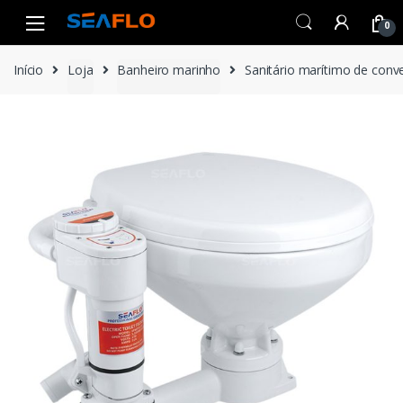
Skip
Skip
0
to
to
navigation
content
Início
Loja
Banheiro marinho
Sanitário marítimo de conve